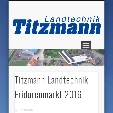
UNTERNEHMEN
DATENSCHUTZ
WILLKOMMEN
IMPRESSUM
PRODUKTE
KONTAKT
SERVICE
Lan
T
Titzmann Landtechnik –
Fridurenmarkt 2016
titzmann