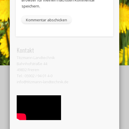
speichern.
Kontakt
Titzmann Landtechnik
Bahnhofstraße 44
49832 Freren
Tel.: 05902 / 94 01 4-0
info@titzmann-landtechnik.de