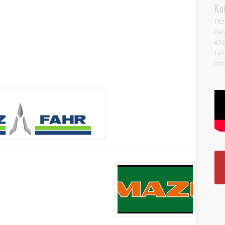
Ko
Tit
Bah
498
Tel.
inf