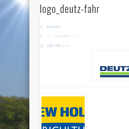
logo_deutz-fahr
titzmann
22. September 2015
328 × 90
pixels