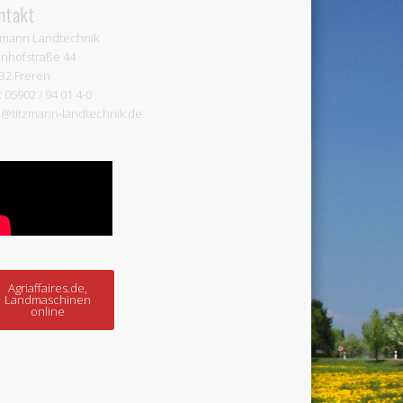
ntakt
zmann Landtechnik
nhofstraße 44
32 Freren
: 05902 / 94 01 4-0
o@titzmann-landtechnik.de
Agriaffaires.de,
Landmaschinen
online