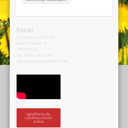
Kontakt
Titzmann Landtechnik
Bahnhofstraße 44
49832 Freren
Tel.: 05902 / 94 01 4-0
info@titzmann-landtechnik.de
Agriaffaires.de,
Landmaschinen
online